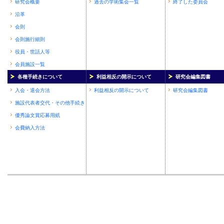
研究会概要
過去の学術集会一覧
終了した委員会
沿革
会則
会則施行細則
役員・世話人等
会員施設一覧
各種手続きについて
利益相反の開示について
研究会編集図書
入会・退会方法
利益相反の開示について
研究会編集図書
施設代表者交代・その他手続き
優秀論文賞応募用紙
会費納入方法