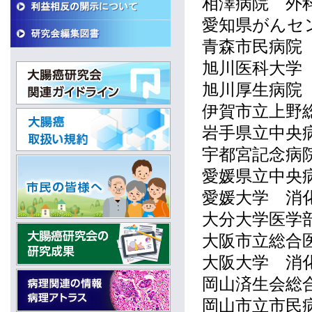
相澤病院 外
愛知県がんセ
青森市民病院
旭川医科大学
旭川厚生病院
伊賀市立上野
岩手県立中央
宇都宮記念病
愛媛県立中央
愛媛大学 消
大分大学医学
大阪市立総合
大阪大学 消
岡山済生会総
岡山市立市民