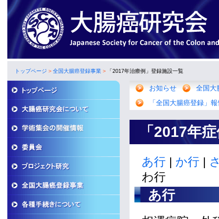
トップページ
>
全国大腸癌登録事業
>
「2017年治療例」登録施設一覧
お知らせ
全国大
「全国大腸癌登録」報
「2017年
あ行
|
か行
|
わ行
あ行