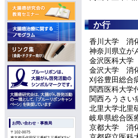
か行
香川大学 消
神奈川県立が
金沢医科大学
金沢大学 消
刈谷豊田総合
関西医科大学
関西ろうさい
北里大学北里
岐阜県総合医
お問い合わせ・事務局
京都大学 消
〒102-0075
京都府立医科
東京都千代田区三番町2 三番町KSビ