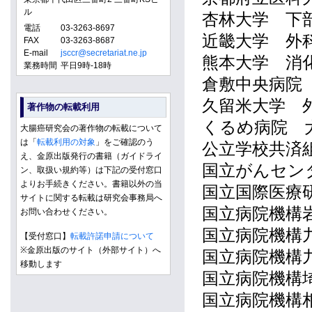
ル
杏林大学 下
電話
03-3263-8697
近畿大学 外
FAX
03-3263-8687
E-mail
jsccr@secretariat.ne.jp
熊本大学 消
業務時間
平日9時-18時
倉敷中央病院
久留米大学 
著作物の転載利用
くるめ病院 
大腸癌研究会の著作物の転載について
は「
転載利用の対象
」をご確認のう
公立学校共済
え、金原出版発行の書籍（ガイドライ
国立がんセン
ン、取扱い規約等）は下記の受付窓口
よりお手続きください。書籍以外の当
国立国際医療
サイトに関する転載は研究会事務局へ
国立病院機構
お問い合わせください。
国立病院機構
【受付窓口】
転載許諾申請について
※金原出版のサイト（外部サイト）へ
国立病院機構
移動します
国立病院機構
国立病院機構