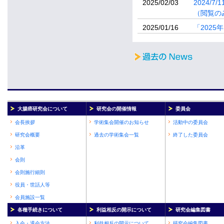
2025/02/03
2024/
（閲覧の
2025/01/16
「202
大腸癌研究会について
研究会の開催情報
委員会
会長挨拶
学術集会開催のお知らせ
活動中の委員会
研究会概要
過去の学術集会一覧
終了した委員会
沿革
会則
会則施行細則
役員・世話人等
会員施設一覧
各種手続きについて
利益相反の開示について
研究会編集図書
入会・退会方法
利益相反の開示について
研究会編集図書