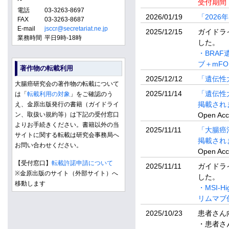
受付期間：
電話
03-3263-8697
2026/01/19
「202
FAX
03-3263-8687
E-mail
jsccr@secretariat.ne.jp
2025/12/15
ガイドラ
業務時間
平日9時-18時
した。
・BRA
ブ＋mFO
著作物の転載利用
2025/12/12
「遺伝性
大腸癌研究会の著作物の転載について
2025/11/14
「遺伝性大
は「
転載利用の対象
」をご確認のう
掲載され
え、金原出版発行の書籍（ガイドライ
ン、取扱い規約等）は下記の受付窓口
Open 
よりお手続きください。書籍以外の当
2025/11/11
「大腸癌治
サイトに関する転載は研究会事務局へ
掲載され
お問い合わせください。
Open 
【受付窓口】
転載許諾申請について
2025/11/11
ガイドラ
※金原出版のサイト（外部サイト）へ
した。
移動します
・MSI
リムマブ併
2025/10/23
患者さん
・患者さ