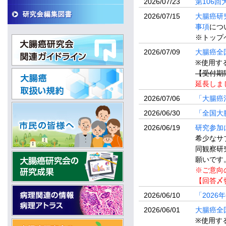
2026/07/23
第106
2026/07/15
大腸癌研
事項
につ
※トップ
2026/07/09
大腸癌全
※使用す
【受付期間
延長しま
2026/07/06
「大腸癌
2026/06/30
「全国大腸
2026/06/19
研究参加
希少なサ
同観察研究
願いです
※ご意向
【回答〆切
2026/06/10
「202
2026/06/01
大腸癌全
※使用す